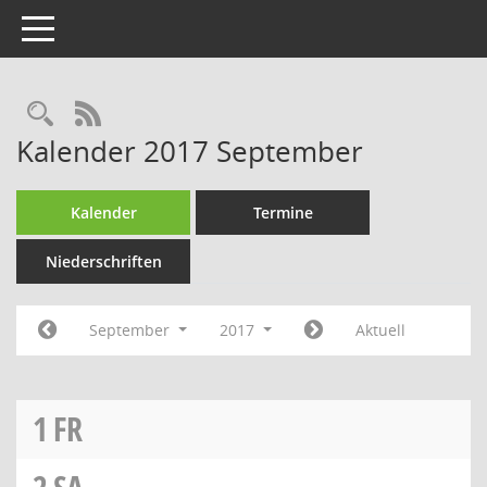
Toggle navigation
Rechercheauswahl
RSS-Feed
Kalender 2017 September
Kalender
Termine
Niederschriften
September
2017
Aktuell
1
FR