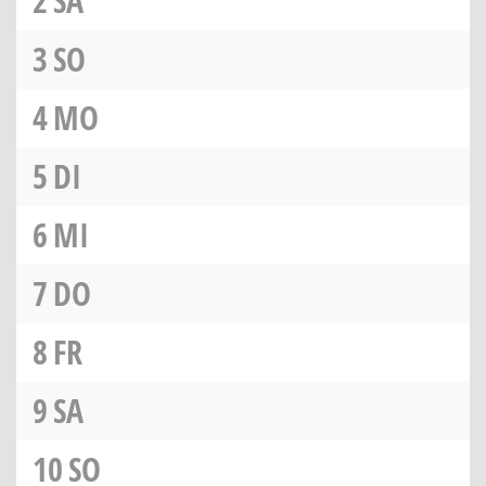
2
SA
3
SO
4
MO
5
DI
6
MI
7
DO
8
FR
9
SA
10
SO