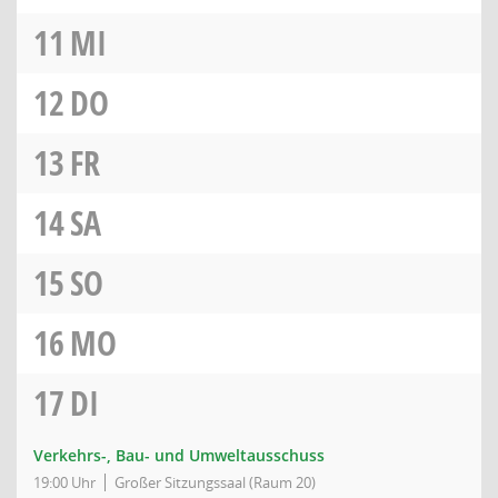
11
MI
12
DO
13
FR
14
SA
15
SO
16
MO
17
DI
Verkehrs-, Bau- und Umweltausschuss
19:00 Uhr
Großer Sitzungssaal (Raum 20)