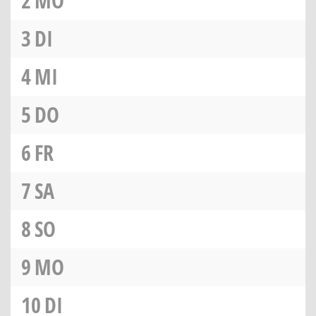
2
MO
3
DI
4
MI
5
DO
6
FR
7
SA
8
SO
9
MO
10
DI