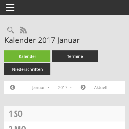
Toggle navigation
Rechercheauswahl
RSS-Feed
Kalender 2017 Januar
Kalender
Termine
Niederschriften
Januar
2017
Aktuell
1
SO