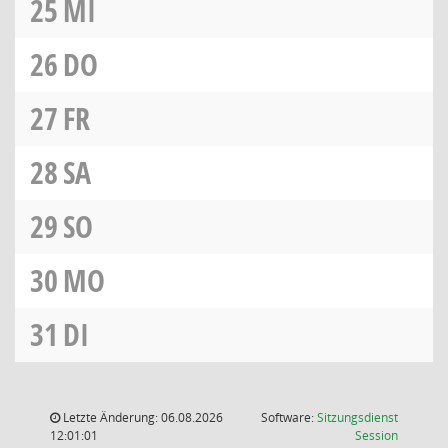
25
MI
26
DO
27
FR
28
SA
29
SO
30
MO
31
DI
Letzte Änderung: 06.08.2026
Software:
Sitzungsdienst
(Wird in
12:01:01
Session