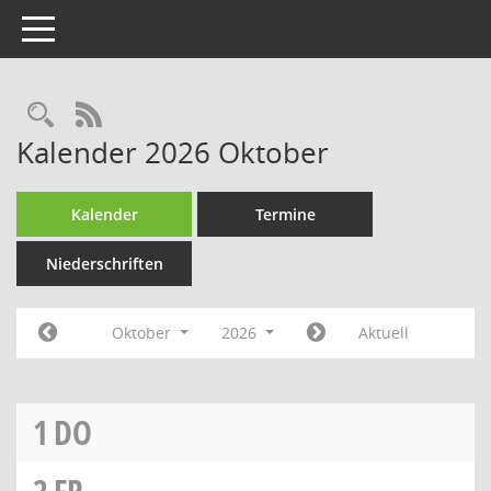
Toggle navigation
Rechercheauswahl
RSS-Feed
Kalender 2026 Oktober
Kalender
Termine
Niederschriften
Oktober
2026
Aktuell
1
DO