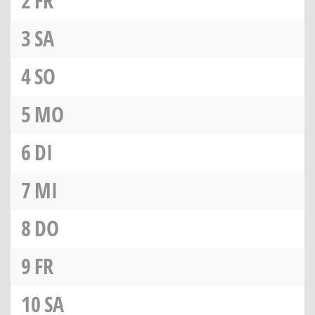
2
FR
3
SA
4
SO
5
MO
6
DI
7
MI
8
DO
9
FR
10
SA