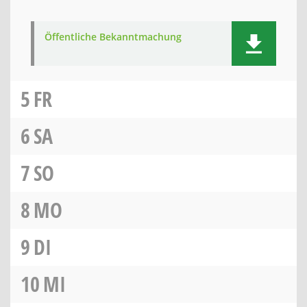
Öffentliche Bekanntmachung
5
FR
6
SA
7
SO
8
MO
9
DI
10
MI