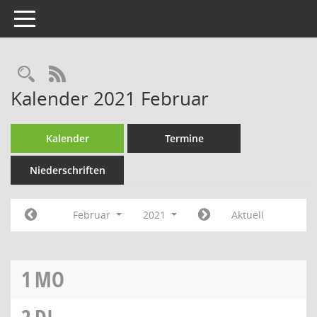
Toggle navigation
Rechercheauswahl
RSS-Feed
Kalender 2021 Februar
Kalender
Termine
Niederschriften
Februar
2021
Aktuell
1
MO