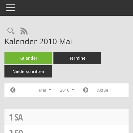
Toggle navigation
Rechercheauswahl
RSS-Feed
Kalender 2010 Mai
Kalender
Termine
Niederschriften
Mai
2010
Aktuell
1
SA