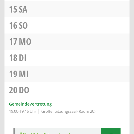
15
SA
16
SO
17
MO
18
DI
19
MI
20
DO
Gemeindevertretung
19:00-19:46 Uhr
Großer Sitzungssaal (Raum 20)