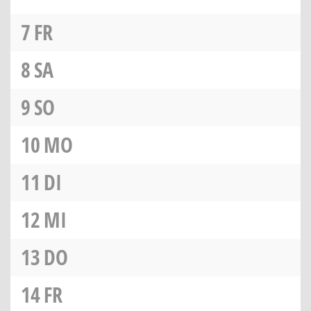
7
FR
8
SA
9
SO
10
MO
11
DI
12
MI
13
DO
14
FR