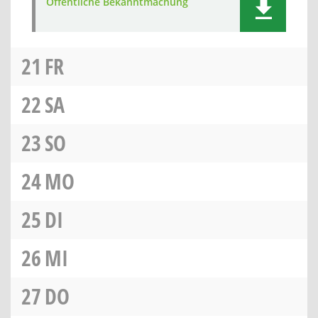
Öffentliche Bekanntmachung
21
FR
22
SA
23
SO
24
MO
25
DI
26
MI
27
DO