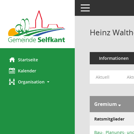
Toggle navigation
Heinz Walth
Informationen
Startseite
Kalender
Aktuell
Akt
Organisation
Gremium
Ratsmitglieder
Bau-, Planungs- u