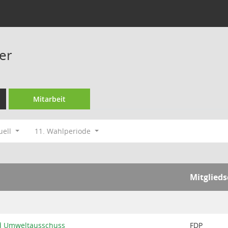
er
Mitarbeit
uell
11. Wahlperiode
Mitglieds
nd Umweltausschuss
FDP