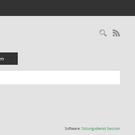
Recherc
RSS-
en
(Wird in
Software:
Sitzungsdienst
Session