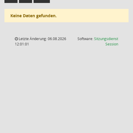
Keine Daten gefunden.
Letzte Änderung: 06.08.2026
Software:
Sitzungsdienst
(Wird in
12:01:01
Session