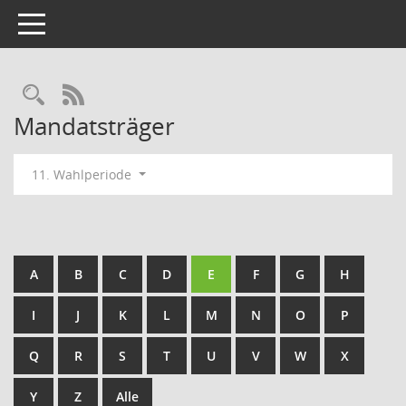
Toggle navigation
Rechercheauswahl
RSS-Feed
Mandatsträger
11. Wahlperiode
A
B
C
D
E
F
G
H
I
J
K
L
M
N
O
P
Q
R
S
T
U
V
W
X
Y
Z
Alle