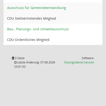
Ausschuss für Gemeindeentwicklung
CDU Stellvertretendes Mitglied
Bau-, Planungs- und Umweltausschuss
CDU Ordentliches Mitglied
3 Sätze
Software:
(Wird in
Letzte Änderung: 07.08.2026
Sitzungsdienst
Session
23:01:02