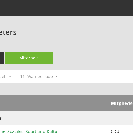
eters
Mitarbeit
uell
11. Wahlperiode
Mitglieds
r
ng, Soziales, Sport und Kultur
CDU