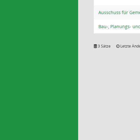
Ausschuss für Gem
Bau-, Planungs- u
3 Sätze
Letzte Ände