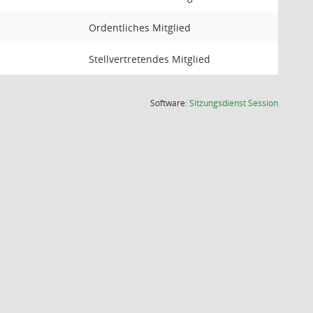
Ordentliches Mitglied
Stellvertretendes Mitglied
(Wird in
Software:
Sitzungsdienst
Session