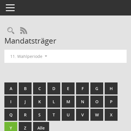
Toggle navigation
Rechercheauswahl
RSS-Feed
Mandatsträger
11. Wahlperiode
A
B
C
D
E
F
G
H
I
J
K
L
M
N
O
P
Q
R
S
T
U
V
W
X
Y
Z
Alle