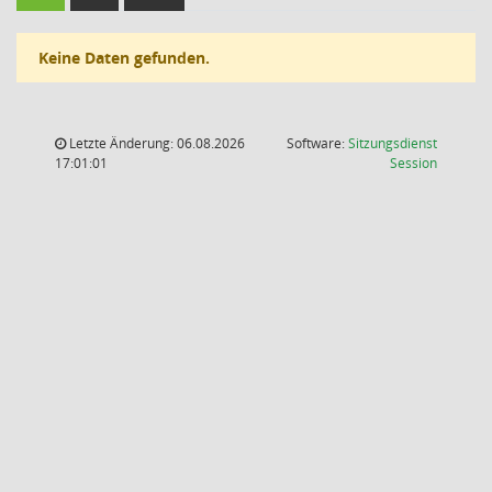
Keine Daten gefunden.
Letzte Änderung: 06.08.2026
Software:
Sitzungsdienst
(Wird in
17:01:01
Session