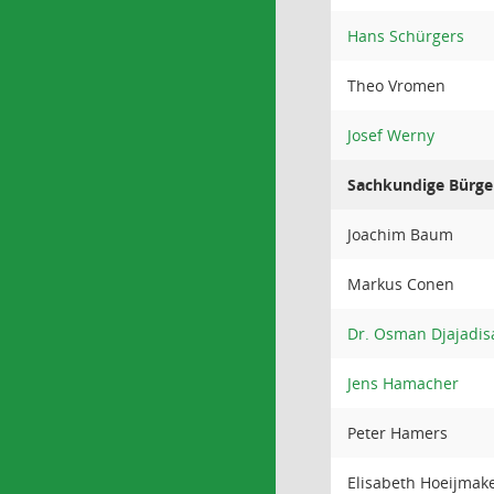
Hans Schürgers
Theo Vromen
Josef Werny
Sachkundige Bürge
Joachim Baum
Markus Conen
Dr. Osman Djajadis
Jens Hamacher
Peter Hamers
Elisabeth Hoeijmak